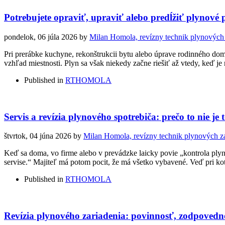
Potrebujete opraviť, upraviť alebo predĺžiť plynov
pondelok, 06 júla 2026
by
Milan Homola, revízny technik plynových 
Pri prerábke kuchyne, rekonštrukcii bytu alebo úprave rodinného domu 
vzhľad miestnosti. Plyn sa však niekedy začne riešiť až vtedy, keď 
Published in
RTHOMOLA
Servis a revízia plynového spotrebiča: prečo to nie je t
štvrtok, 04 júna 2026
by
Milan Homola, revízny technik plynových za
Keď sa doma, vo firme alebo v prevádzke laicky povie „kontrola plynu“,
servise.“ Majiteľ má potom pocit, že má všetko vybavené. Veď pri kotl
Published in
RTHOMOLA
Revízia plynového zariadenia: povinnosť, zodpovedn