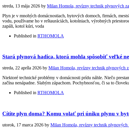
streda, 13 mája 2026
by
Milan Homola, revízny technik plynových za
Plyn je v mnohých domácnostiach, bytových domoch, firmách, mests
vodu, používame ho v reštauráciách, kotolniach, výrobných priestor
zapáli, kotol kúri, voda
Published in
RTHOMOLA
Stará plynová hadica, ktorá mohla spôsobiť veľké ne
streda, 22 apríla 2026
by
Milan Homola, revízny technik plynových z
Niektoré technické problémy v domácnosti prídu náhle. Niečo prestane
začína nenápadne. Slabým zápachom. Pochybnosťou, či sa to človeku l
Published in
RTHOMOLA
Cítite plyn doma? Komu volať pri úniku plynu v by
utorok, 17 marca 2026
by
Milan Homola, revízny technik plynových 