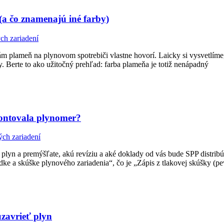
a čo znamenajú iné farby)
ch zariadení
m plameň na plynovom spotrebiči vlastne hovorí. Laicky si vysvetlíme,
 Berte to ako užitočný prehľad: farba plameňa je totiž nenápadný
montovala plynomer?
ých zariadení
lyn a premýšľate, akú revíziu a aké doklady od vás bude SPP distribú
e a skúške plynového zariadenia“, čo je „Zápis z tlakovej skúšky (pevn
uzavrieť plyn