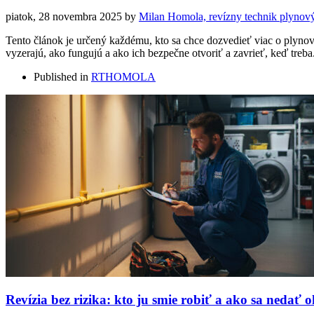
piatok, 28 novembra 2025
by
Milan Homola, revízny technik plynový
Tento článok je určený každému, kto sa chce dozvedieť viac o plyno
vyzerajú, ako fungujú a ako ich bezpečne otvoriť a zavrieť, keď treba.
Published in
RTHOMOLA
Revízia bez rizika: kto ju smie robiť a ako sa nedať