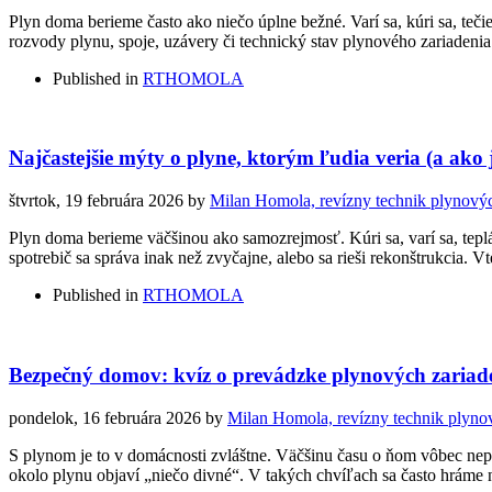
Plyn doma berieme často ako niečo úplne bežné. Varí sa, kúri sa, teč
rozvody plynu, spoje, uzávery či technický stav plynového zariadenia
Published in
RTHOMOLA
Najčastejšie mýty o plyne, ktorým ľudia veria (a ako 
štvrtok, 19 februára 2026
by
Milan Homola, revízny technik plynovýc
Plyn doma berieme väčšinou ako samozrejmosť. Kúri sa, varí sa, teplá
spotrebič sa správa inak než zvyčajne, alebo sa rieši rekonštrukcia. V
Published in
RTHOMOLA
Bezpečný domov: kvíz o prevádzke plynových zariad
pondelok, 16 februára 2026
by
Milan Homola, revízny technik plyno
S plynom je to v domácnosti zvláštne. Väčšinu času o ňom vôbec nepr
okolo plynu objaví „niečo divné“. V takých chvíľach sa často hráme