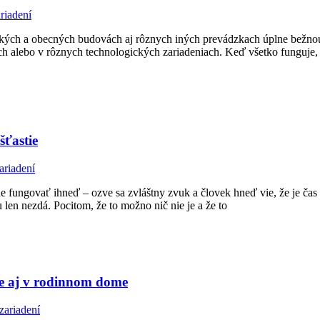
riadení
kých a obecných budovách aj rôznych iných prevádzkach úplne bežno
och alebo v rôznych technologických zariadeniach. Keď všetko funguje,
šťastie
ariadení
 fungovať ihneď – ozve sa zvláštny zvuk a človek hneď vie, že je čas k
en nezdá. Pocitom, že to možno nič nie je a že to
te aj v rodinnom dome
zariadení