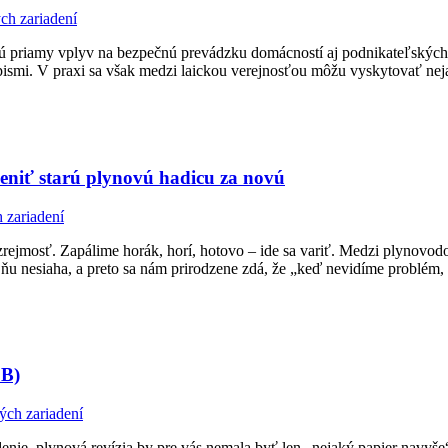
ch zariadení
majú priamy vplyv na bezpečnú prevádzku domácností aj podnikateľskýc
ismi. V praxi sa však medzi laickou verejnosťou môžu vyskytovať neja
meniť starú plynovú hadicu za novú
 zariadení
rejmosť. Zapálime horák, horí, hotovo – ide sa variť. Medzi plynovod
 ňu nesiaha, a preto sa nám prirodzene zdá, že „keď nevidíme problém, 
 B)
ých zariadení
ie, plynová revízia by pre vás nemala byť len „nejaký papier navyše“,