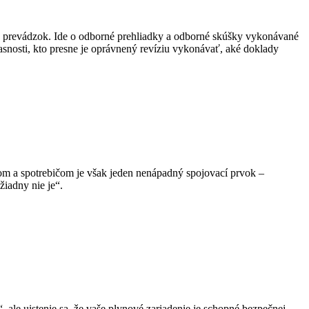
h prevádzok. Ide o odborné prehliadky a odborné skúšky vykonávané
snosti, kto presne je oprávnený revíziu vykonávať, aké doklady
om a spotrebičom je však jeden nenápadný spojovací prvok –
žiadny nie je“.
 ale uistenie sa, že vaše plynové zariadenie je schopné bezpečnej