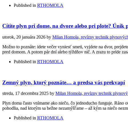
Published in
RTHOMOLA
Cítite plyn pri dome, na dvore alebo pri plote? Únik
utorok, 20 januára 2026
by
Milan Homola, revízny technik plynových
Možno to poznáte: idete večer vyniesť smeti, vyjdete na dvor, prejde
pred domom. A potom pár dní alebo týždňov nič. A zrazu to príde zas
Published in
RTHOMOLA
Zemný plyn, ktorý poznáte… a predsa vás prekvapí
streda, 17 decembra 2025
by
Milan Homola, revízny technik plynový
Plyn doma často vnímame ako niečo, čo jednoducho funguje. Ráno oto
pohodlia, nad ktorým sa bežne nezamýšľame – až kým sa niečo nezme
Published in
RTHOMOLA