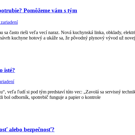
é potrubie? Pomôžeme vám s tým
zariadení
sa často rieši veľa vecí naraz. Nová kuchynská linka, obklady, elektri
je návrh kuchyne hotový a ukáže sa, že pôvodný plynový vývod už nove
o isté?
riadení
 veľa ľudí si pod tým predstaví túto vec: „Zavolá sa servisný technik k
i bol odborník, spotrebič funguje a papier o kontrole
osť alebo bezpečnosť?