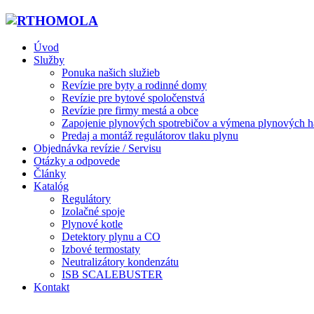
Úvod
Služby
Ponuka našich služieb
Revízie pre byty a rodinné domy
Revízie pre bytové spoločenstvá
Revízie pre firmy mestá a obce
Zapojenie plynových spotrebičov a výmena plynových h
Predaj a montáž regulátorov tlaku plynu
Objednávka revízie / Servisu
Otázky a odpovede
Články
Katalóg
Regulátory
Izolačné spoje
Plynové kotle
Detektory plynu a CO
Izbové termostaty
Neutralizátory kondenzátu
ISB SCALEBUSTER
Kontakt