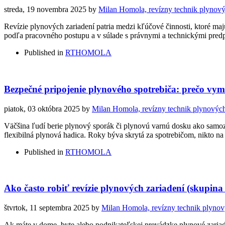
streda, 19 novembra 2025
by
Milan Homola, revízny technik plynový
Revízie plynových zariadení patria medzi kľúčové činnosti, ktoré 
podľa pracovného postupu a v súlade s právnymi a technickými predp
Published in
RTHOMOLA
Bezpečné pripojenie plynového spotrebiča: prečo vy
piatok, 03 októbra 2025
by
Milan Homola, revízny technik plynových
Väčšina ľudí berie plynový sporák či plynovú varnú dosku ako samoz
flexibilná plynová hadica. Roky býva skrytá za spotrebičom, nikto na
Published in
RTHOMOLA
Ako často robiť revízie plynových zariadení (skupina
štvrtok, 11 septembra 2025
by
Milan Homola, revízny technik plynov
Ak máte v dome, byte alebo podnikateľskej prevádzke plynové zariaden