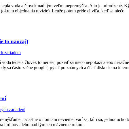
ie teplá voda a človek nad tým veľmi nepremýšľa. A to je prirodzené. 
 (okrem objednania revízie). Lenže potom príde chvíľa, keď sa niečo
je to naozaj)
h zariadení
 voda tečie a človek to nerieši, pokiaľ sa niečo nepokazí alebo nezačn
tedy sa často začne googliť, pýtať po známych a čítať diskusie na intern
ení
vých zariadení
emýšľame – vlastne o ňom ani nevieme: varí sa, kúri sa, jednoducho to
 na hrdinov alebo nad tým len mávneme rukou.