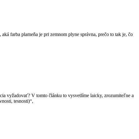
 aká farba plameňa je pri zemnom plyne správna, prečo to tak je, čo
cia vyžadovať? V tomto článku to vysvetlíme laicky, zrozumiteľne a
osti, tesnosti)“,