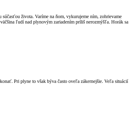
u súčasťou života. Varíme na ňom, vykurujeme ním, zohrievame
 väčšina ľudí nad plynovým zariadením príliš nerozmýšľa. Horák sa
onať. Pri plyne to však býva často oveľa zákernejšie. Veľa situácií