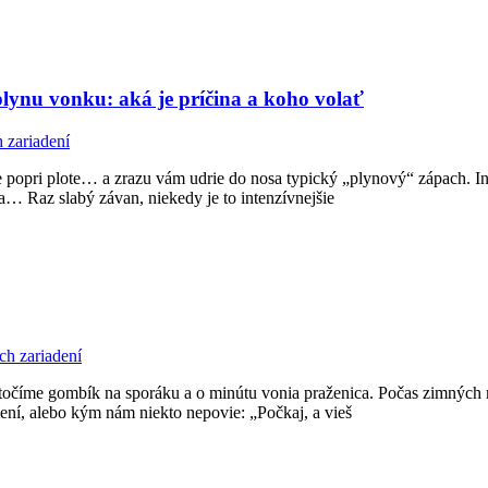
 plynu vonku: aká je príčina a koho volať
 zariadení
te popri plote… a zrazu vám udrie do nosa typický „plynový“ zápach. In
a… Raz slabý závan, niekedy je to intenzívnejšie
ch zariadení
číme gombík na sporáku a o minútu vonia praženica. Počas zimných mes
ní, alebo kým nám niekto nepovie: „Počkaj, a vieš