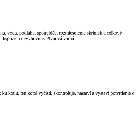
na, voda, podlaha, spotrebiče, rozmiestnenie skriniek a celkový
j dispozícii nevyhovuje. Plynová varná
u kotlu, ten kotol vyčistí, skontroluje, nastaví a vystaví potvrdenie o