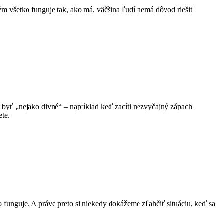
Kým všetko funguje tak, ako má, väčšina ľudí nemá dôvod riešiť
e byť „nejako divné“ – napríklad keď zacíti nezvyčajný zápach,
ete.
 funguje. A práve preto si niekedy dokážeme zľahčiť situáciu, keď sa