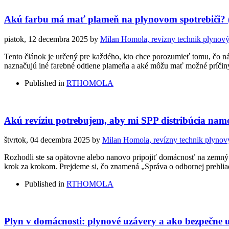
Akú farbu má mať plameň na plynovom spotrebiči? (
piatok, 12 decembra 2025
by
Milan Homola, revízny technik plynový
Tento článok je určený pre každého, kto chce porozumieť tomu, čo ná
naznačujú iné farebné odtiene plameňa a aké môžu mať možné príčiny.
Published in
RTHOMOLA
Akú revíziu potrebujem, aby mi SPP distribúcia na
štvrtok, 04 decembra 2025
by
Milan Homola, revízny technik plynov
Rozhodli ste sa opätovne alebo nanovo pripojiť domácnosť na zemný p
krok za krokom. Prejdeme si, čo znamená „Správa o odbornej prehliadk
Published in
RTHOMOLA
Plyn v domácnosti: plynové uzávery a ako bezpečne 