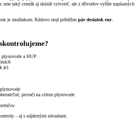
ac sme taký cenník aj skúsili vytvoriť, ale z dôvodov vyššie napísanýc
nie je strašiakom. Rádovo stojí približne
pár desiatok eur
.
 skontrolujeme?
 na plynovode a HUP
dinách
k je)
m plynovode
oberateľné, pevné) na celom plynovode
trebičov
ontroly – aj s nájdenými závadami.