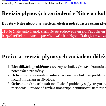
štvrtok, 21 septembra 2023
/
Published in
RTHOMOLA
Revízia plynových zariadení v Nitre a okol
Bývate v Nitre alebo v jej širokom okolí a potrebujete revíziu pl
„To že čítate tento článok značí, že ste zodpovedným a ohľaduplným m
bezpečnejšieho prostredia pre vás a vašich blízkych.
Ďakujeme za va
Prečo sú revízie plynových zariadení dôlež
Identifikácia problémov:
revízny technik vykonáva kontrolu a 
potenciálne problémy.
Ochrana domácnosti a rodiny:
včasným odhalením problémov 
možným stratám na životoch.
Ochrana nehnuteľnosti:
neodhalené problémy s plynovými za
zariadenia. Pravidelná revízia umožňuje identifikovať tieto pro