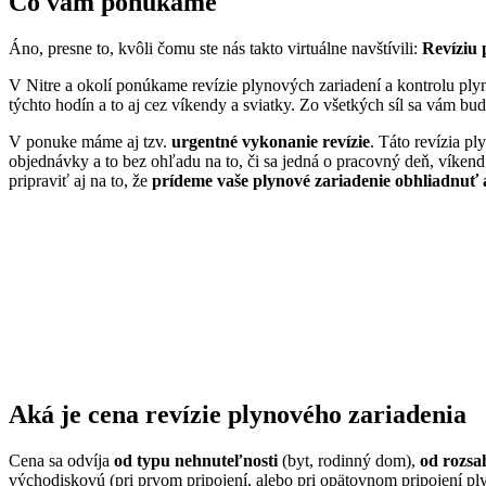
Čo vám ponúkame
Áno, presne to, kvôli čomu ste nás takto virtuálne navštívili:
Revíziu 
V Nitre a okolí ponúkame revízie plynových zariadení a kontrolu pl
týchto hodín a to aj cez víkendy a sviatky. Zo všetkých síl sa vám b
V ponuke máme aj tzv.
urgentné vykonanie revízie
. Táto revízia p
objednávky a to bez ohľadu na to, či sa jedná o pracovný deň, víkend 
pripraviť aj na to, že
prídeme vaše plynové zariadenie obhliadnuť a
Aká je cena revízie plynového zariadenia
Cena sa odvíja
od typu nehnuteľnosti
(byt, rodinný dom),
od rozsa
východiskovú (pri prvom pripojení, alebo pri opätovnom pripojení pl