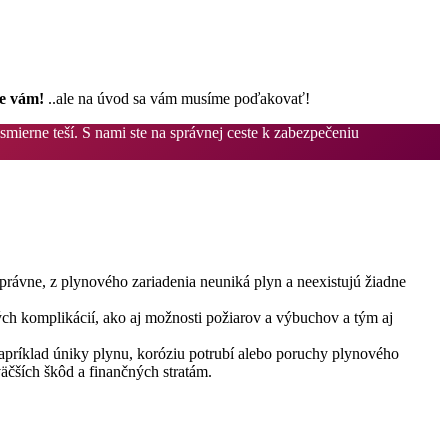
e vám!
..ale na úvod sa vám musíme poďakovať!
mierne teší. S nami ste na správnej ceste k zabezpečeniu
správne, z plynového zariadenia neuniká plyn a neexistujú žiadne
h komplikácií, ako aj možnosti požiarov a výbuchov a tým aj
ríklad úniky plynu, koróziu potrubí alebo poruchy plynového
väčších škôd a finančných stratám.