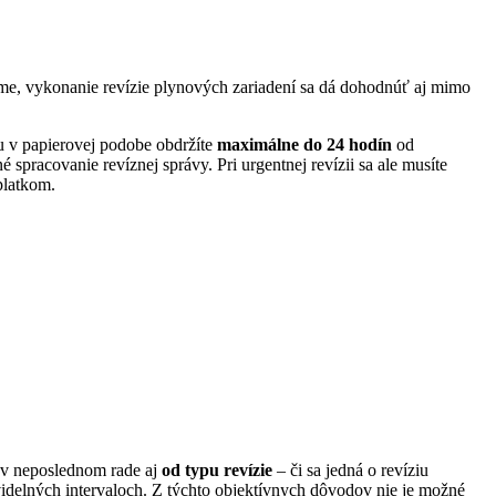
me, vykonanie revízie plynových zariadení sa dá dohodnúť aj mimo
vu v papierovej podobe obdržíte
maximálne do 24 hodín
od
spracovanie revíznej správy. Pri urgentnej revízii sa ale musíte
platkom.
a v neposlednom rade aj
od typu revízie
– či sa jedná o revíziu
videlných intervaloch. Z týchto objektívnych dôvodov nie je možné