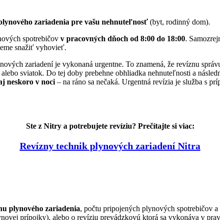
plynového zariadenia pre vašu nehnuteľnosť
(byt, rodinný dom).
ynových spotrebičov
v pracovných dňoch od 8:00 do 18:00
. Samozrej
udeme snažiť vyhovieť.
lynových zariadení je vykonaná urgentne. To znamená, že revíznu sprá
alebo sviatok. Do tej doby prebehne obhliadka nehnuteľnosti a následné 
j neskoro v noci
– na ráno sa nečaká. Urgentná revízia je služba s prí
Ste z Nitry a potrebujete revíziu? Prečítajte si viac:
Revízny technik plynových zariadení Nitra
hu plynového zariadenia
, počtu pripojených plynových spotrebičov 
ynovej prípojky), alebo o revíziu prevádzkovú ktorá sa vykonáva v pra