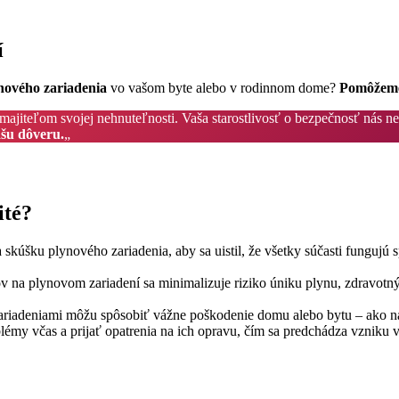
í
ynového zariadenia
vo vašom byte alebo v rodinnom dome?
Pomôžem
ajiteľom svojej nehnuteľnosti. Vaša starostlivosť o bezpečnosť nás nes
šu dôveru.
„
ité?
skúšku plynového zariadenia, aby sa uistil, že všetky súčasti fungujú 
na plynovom zariadení sa minimalizuje riziko úniku plynu, zdravotnýc
riadeniami môžu spôsobiť vážne poškodenie domu alebo bytu – ako nap
blémy včas a prijať opatrenia na ich opravu, čím sa predchádza vzniku 