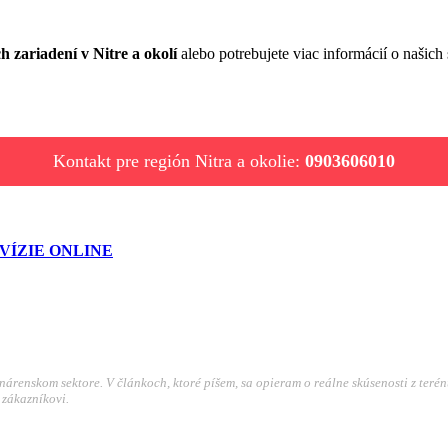
h zariadení v Nitre a okolí
alebo potrebujete viac informácií o našich
Kontakt pre región Nitra a okolie:
0903606010
VÍZIE ONLINE
árenskom sektore. V článkoch, ktoré píšem, sa opieram o reálne skúsenosti z terén
 zákazníkovi.