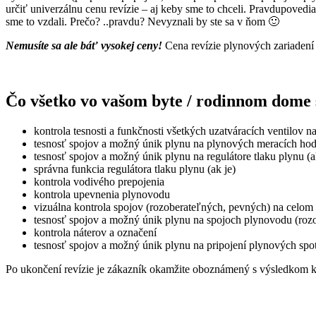
určiť univerzálnu cenu revízie – aj keby sme to chceli. Pravdupovedi
sme to vzdali. Prečo? ..pravdu? Nevyznali by ste sa v ňom 🙂
Nemusíte sa ale báť vysokej ceny!
Cena revízie plynových zariadení 
Čo všetko vo vašom byte / rodinnom dome
kontrola tesnosti a funkčnosti všetkých uzatváracích ventilov
tesnosť spojov a možný únik plynu na plynových meracích ho
tesnosť spojov a možný únik plynu na regulátore tlaku plynu (a
správna funkcia regulátora tlaku plynu (ak je)
kontrola vodivého prepojenia
kontrola upevnenia plynovodu
vizuálna kontrola spojov (rozoberateľných, pevných) na celo
tesnosť spojov a možný únik plynu na spojoch plynovodu (roz
kontrola náterov a označení
tesnosť spojov a možný únik plynu na pripojení plynových spo
Po ukončení revízie je zákazník okamžite oboznámený s výsledkom k