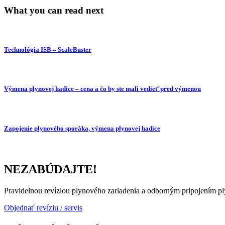
What you can read next
Technológia ISB – ScaleBuster
Výmena plynovej hadice – cena a čo by ste mali vedieť pred výmenou
Zapojenie plynového sporáka, výmena plynovej hadice
NEZABÚDAJTE!
Pravidelnou revíziou plynového zariadenia a odborným pripojením pl
Objednať revíziu / servis