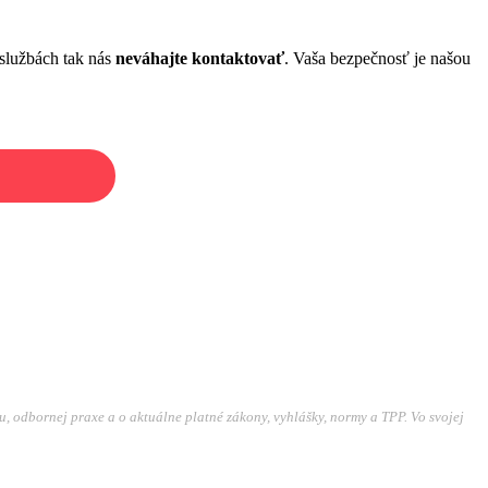
 službách tak nás
neváhajte kontaktovať
. Vaša bezpečnosť je našou
u, odbornej praxe a o aktuálne platné zákony, vyhlášky, normy a TPP. Vo svojej