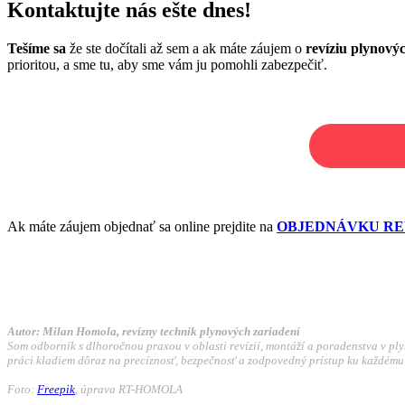
Kontaktujte nás ešte dnes!
Tešíme sa
že ste dočítali až sem a ak máte záujem o
revíziu plynovýc
prioritou, a sme tu, aby sme vám ju pomohli zabezpečiť.
Ak máte záujem objednať sa online prejdite na
OBJEDNÁVKU RE
Autor: Milan Homola, revízny technik plynových zariadení
Som odborník s dlhoročnou praxou v oblasti revízií, montáží a poradenstva v plyn
práci kladiem dôraz na precíznosť, bezpečnosť a zodpovedný prístup ku každému
Foto:
Freepik
, úprava RT-HOMOLA