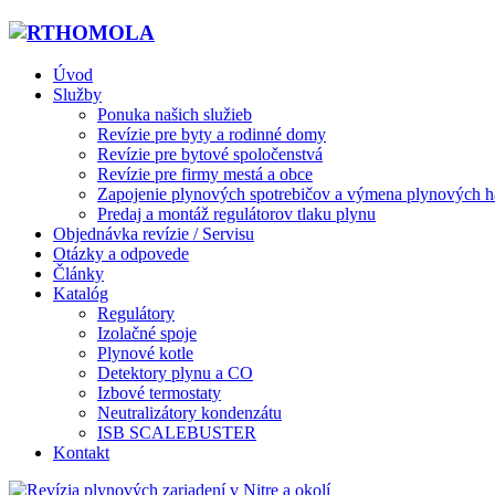
Úvod
Služby
Ponuka našich služieb
Revízie pre byty a rodinné domy
Revízie pre bytové spoločenstvá
Revízie pre firmy mestá a obce
Zapojenie plynových spotrebičov a výmena plynových h
Predaj a montáž regulátorov tlaku plynu
Objednávka revízie / Servisu
Otázky a odpovede
Články
Katalóg
Regulátory
Izolačné spoje
Plynové kotle
Detektory plynu a CO
Izbové termostaty
Neutralizátory kondenzátu
ISB SCALEBUSTER
Kontakt