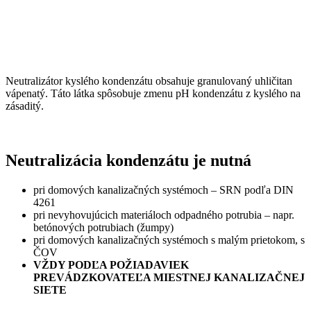
Neutralizátor kyslého kondenzátu obsahuje granulovaný uhličitan
vápenatý. Táto látka spôsobuje zmenu pH kondenzátu z kyslého na
zásaditý.
Neutralizácia kondenzátu je nutná
pri domových kanalizačných systémoch – SRN podľa DIN
4261
pri nevyhovujúcich materiáloch odpadného potrubia – napr.
betónových potrubiach (žumpy)
pri domových kanalizačných systémoch s malým prietokom, s
ČOV
VŽDY PODĽA POŽIADAVIEK
PREVÁDZKOVATEĽA MIESTNEJ KANALIZAČNEJ
SIETE