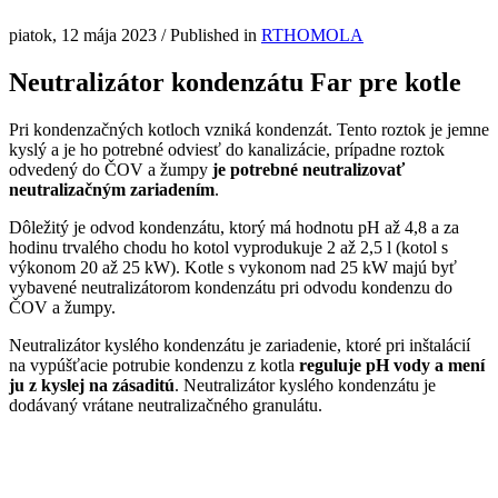
piatok, 12 mája 2023
/
Published in
RTHOMOLA
Neutralizátor kondenzátu Far pre kotle
Pri kondenzačných kotloch vzniká kondenzát. Tento roztok je jemne
kyslý a je ho potrebné odviesť do kanalizácie, prípadne roztok
odvedený do ČOV a žumpy
je potrebné neutralizovať
neutralizačným zariadením
.
Dôležitý je odvod kondenzátu, ktorý má hodnotu pH až 4,8 a za
hodinu trvalého chodu ho kotol vyprodukuje 2 až 2,5 l (kotol s
výkonom 20 až 25 kW). Kotle s vykonom nad 25 kW majú byť
vybavené neutralizátorom kondenzátu pri odvodu kondenzu do
ČOV a žumpy.
Neutralizátor kyslého kondenzátu je zariadenie, ktoré pri inštalácií
na vypúšťacie potrubie kondenzu z kotla
reguluje pH vody a mení
ju z kyslej na zásaditú
. Neutralizátor kyslého kondenzátu je
dodávaný vrátane neutralizačného granulátu.