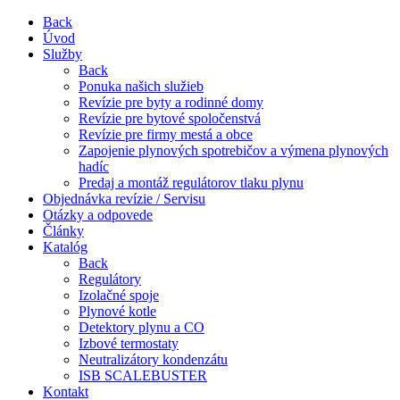
Back
Úvod
Služby
Back
Ponuka našich služieb
Revízie pre byty a rodinné domy
Revízie pre bytové spoločenstvá
Revízie pre firmy mestá a obce
Zapojenie plynových spotrebičov a výmena plynových
hadíc
Predaj a montáž regulátorov tlaku plynu
Objednávka revízie / Servisu
Otázky a odpovede
Články
Katalóg
Back
Regulátory
Izolačné spoje
Plynové kotle
Detektory plynu a CO
Izbové termostaty
Neutralizátory kondenzátu
ISB SCALEBUSTER
Kontakt