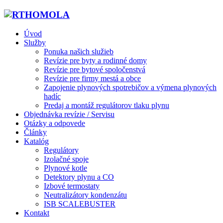
Úvod
Služby
Ponuka našich služieb
Revízie pre byty a rodinné domy
Revízie pre bytové spoločenstvá
Revízie pre firmy mestá a obce
Zapojenie plynových spotrebičov a výmena plynových
hadíc
Predaj a montáž regulátorov tlaku plynu
Objednávka revízie / Servisu
Otázky a odpovede
Články
Katalóg
Regulátory
Izolačné spoje
Plynové kotle
Detektory plynu a CO
Izbové termostaty
Neutralizátory kondenzátu
ISB SCALEBUSTER
Kontakt