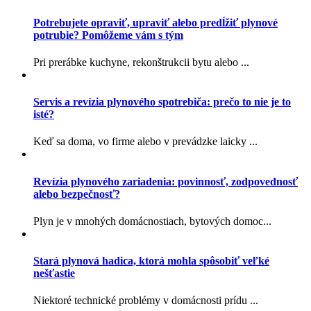
Potrebujete opraviť, upraviť alebo predĺžiť plynové
potrubie? Pomôžeme vám s tým
Pri prerábke kuchyne, rekonštrukcii bytu alebo ...
Servis a revízia plynového spotrebiča: prečo to nie je to
isté?
Keď sa doma, vo firme alebo v prevádzke laicky ...
Revízia plynového zariadenia: povinnosť, zodpovednosť
alebo bezpečnosť?
Plyn je v mnohých domácnostiach, bytových domoc...
Stará plynová hadica, ktorá mohla spôsobiť veľké
nešťastie
Niektoré technické problémy v domácnosti prídu ...