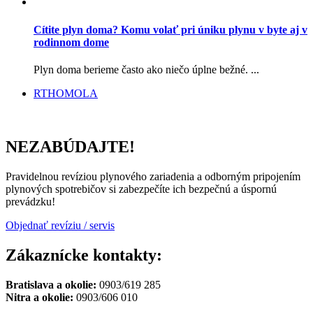
Cítite plyn doma? Komu volať pri úniku plynu v byte aj v
rodinnom dome
Plyn doma berieme často ako niečo úplne bežné. ...
RTHOMOLA
NEZABÚDAJTE!
Pravidelnou revíziou plynového zariadenia a odborným pripojením
plynových spotrebičov si zabezpečíte ich bezpečnú a úspornú
prevádzku!
Objednať revíziu / servis
Zákaznícke kontakty:
Bratislava a okolie:
0903/619 285
Nitra a okolie:
0903/606 010