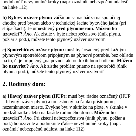
podniknúť nevyhnutné kroky (napr. oznámiť nebezpečnú udalosť
na linke 112).
b) Bytový uzáver plynu:
väčšinou sa nachádza na spoločnej
chodbe pred bytom alebo v technickej šachte bytového jadra (pri
stúpačkach). Je umiestnený
pred plynomerom
.
Môžem ho
uzavrieť?
Áno.
Ak zistíte v byte nebezpečenstvo (únik plynu,
požiar a pod.), môžete tento plynový uzáver uzatvoriť.
c) Spotrebičový uzáver plynu:
musí byť osadený pred každým
plynovým spotrebičom pripojeným na plynové potrubie, bez ohľadu
na to, či je pripojený „na pevno“ alebo flexibilnou hadicou.
Môžem
ho uzavrieť?
Áno.
Ak zistíte problém priamo na spotrebiči (únik
plynu a pod.), môžete tento plynový uzáver uzatvoriť.
2. Rodinný dom:
a) Hlavný uzáver plynu (HUP):
musí byť riadne označený (HUP
– hlavný uzáver plynu) a umiestnený na ľahko prístupnom,
nezamknutom mieste. Zvykne byť v skrinke na plote, v skrinke v
predzáhradke alebo na fasáde rodinného domu.
Môžem ho
uzavrieť?
Áno.
Pri zistení nebezpečenstva (únik plynu, požiar a
pod.) ho uzavrite a podniknite ďalšie nevyhnutné kroky (napr.
oznámiť nebezpečnú udalosť na linke 112).