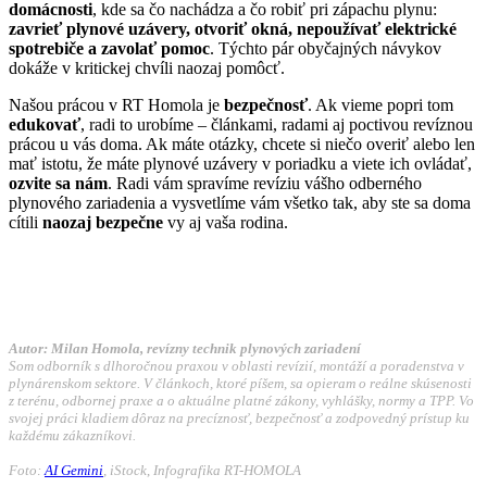
domácnosti
, kde sa čo nachádza a čo robiť pri zápachu plynu:
zavrieť plynové uzávery, otvoriť okná, nepoužívať elektrické
spotrebiče a zavolať pomoc
. Týchto pár obyčajných návykov
dokáže v kritickej chvíli naozaj pomôcť.
Našou prácou v RT Homola je
bezpečnosť
. Ak vieme popri tom
edukovať
, radi to urobíme – článkami, radami aj poctivou revíznou
prácou u vás doma. Ak máte otázky, chcete si niečo overiť alebo len
mať istotu, že máte plynové uzávery v poriadku a viete ich ovládať,
ozvite sa nám
. Radi vám spravíme revíziu vášho odberného
plynového zariadenia a vysvetlíme vám všetko tak, aby ste sa doma
cítili
naozaj bezpečne
vy aj vaša rodina.
Autor: Milan Homola, revízny technik plynových zariadení
Som odborník s dlhoročnou praxou v oblasti revízií, montáží a poradenstva v
plynárenskom sektore. V článkoch, ktoré píšem, sa opieram o reálne skúsenosti
z terénu, odbornej praxe a o aktuálne platné zákony, vyhlášky, normy a TPP. Vo
svojej práci kladiem dôraz na precíznosť, bezpečnosť a zodpovedný prístup ku
každému zákazníkovi.
Foto:
AI Gemini
, iStock
,
Infografika RT-HOMOLA