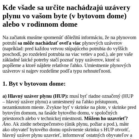
Kde všade sa určite nachádzajú uzávery
plynu vo vašom byte (v bytovom dome)
alebo v rodinnom dome
Na začiatok musíme spomenúť dôležitú informáciu, že na plynovom
potrubí
sa môže nachádzať oveľa viac
plynových uzáverov
(napríklad: pred každou vetvou stúpajúceho potrubia do vyšších
poschodí, po rozdelení potrubia na viac vetiev a pod.), ale pre vaše
základné laické potreby stačí poznať typy uzáverov, ktoré si
popíšeme a ktoré nájdete relatívne ľahko. Umiestnenie plynových
uzáverov si najprv rozdelíme podľa typu nehnuteľnosti.
1. Byt v bytovom dome:
a) Hlavný uzáver plynu (HUP):
musí byť riadne označený (HUP
– hlavný uzáver plynu) a umiestnený na ľahko prístupnom,
nezamknutom mieste. Zvykne byť v skrinke na plote, v skrinke pred
bytovým domom, na fasáde bytového domu, v spoločných
priestoroch alebo v technickej miestnosti.
Môžem ho uzavrieť?
Áno.
Ak zistíte nebezpečenstvo (únik plynu, požiar a pod.), máte
ako obyvateľ bytového domu oprávnenie skrinku s HUP otvoriť,
hlavný uzáver plynu uzavrieť, informovať ostatných obyvateľov a