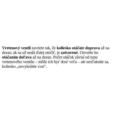
Vretenový ventil
zavriete tak, že
koliesko otáčate doprava
až na
doraz; ak sa už nedá ďalej otočiť, je
zatvorené
. Otvoríte ho
otáčaním doľava
až na doraz. Počet otáčok závisí od typu
vretenového ventilu – môže ich byť dosť veľa – ale nezľaknite sa,
koliesko „nevykrútite von“.