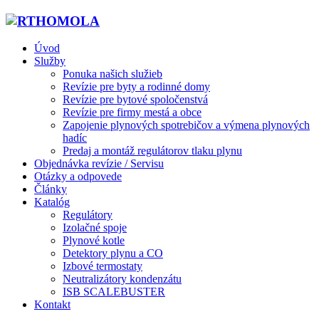
Úvod
Služby
Ponuka našich služieb
Revízie pre byty a rodinné domy
Revízie pre bytové spoločenstvá
Revízie pre firmy mestá a obce
Zapojenie plynových spotrebičov a výmena plynových
hadíc
Predaj a montáž regulátorov tlaku plynu
Objednávka revízie / Servisu
Otázky a odpovede
Články
Katalóg
Regulátory
Izolačné spoje
Plynové kotle
Detektory plynu a CO
Izbové termostaty
Neutralizátory kondenzátu
ISB SCALEBUSTER
Kontakt