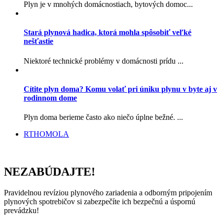
Plyn je v mnohých domácnostiach, bytových domoc...
Stará plynová hadica, ktorá mohla spôsobiť veľké
nešťastie
Niektoré technické problémy v domácnosti prídu ...
Cítite plyn doma? Komu volať pri úniku plynu v byte aj v
rodinnom dome
Plyn doma berieme často ako niečo úplne bežné. ...
RTHOMOLA
NEZABÚDAJTE!
Pravidelnou revíziou plynového zariadenia a odborným pripojením
plynových spotrebičov si zabezpečíte ich bezpečnú a úspornú
prevádzku!