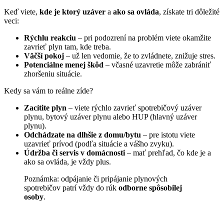
Keď viete,
kde je ktorý uzáver
a
ako sa ovláda
, získate tri dôležité
veci:
Rýchlu reakciu
– pri podozrení na problém viete okamžite
zavrieť plyn tam, kde treba.
Väčší pokoj
– už len vedomie, že to zvládnete, znižuje stres.
Potenciálne menej škôd
– včasné uzavretie môže zabrániť
zhoršeniu situácie.
Kedy sa vám to reálne zíde?
Zacítite plyn
– viete rýchlo zavrieť spotrebičový uzáver
plynu, bytový uzáver plynu alebo HUP (hlavný uzáver
plynu).
Odchádzate na dlhšie z domu/bytu
– pre istotu viete
uzavrieť prívod (podľa situácie a vášho zvyku).
Údržba či servis v domácnosti
– mať prehľad, čo kde je a
ako sa ovláda, je vždy plus.
Poznámka: odpájanie či pripájanie plynových
spotrebičov patrí vždy do rúk
odborne spôsobilej
osoby
.