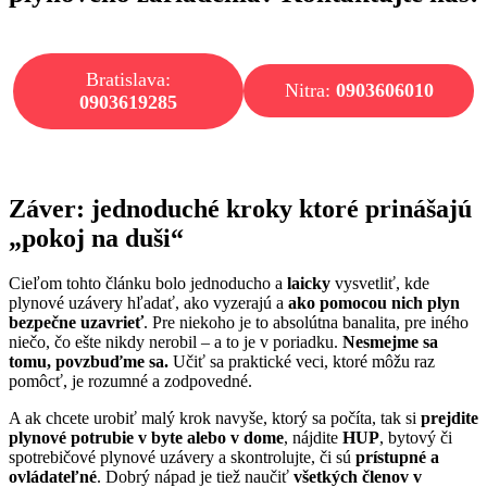
Bratislava:
Nitra:
0903606010
0903619285
Záver: jednoduché kroky ktoré prinášajú
„pokoj na duši“
Cieľom tohto článku bolo jednoducho a
laicky
vysvetliť, kde
plynové uzávery hľadať, ako vyzerajú a
ako pomocou nich plyn
bezpečne uzavrieť
. Pre niekoho je to absolútna banalita, pre iného
niečo, čo ešte nikdy nerobil – a to je v poriadku.
Nesmejme sa
tomu, povzbuďme sa.
Učiť sa praktické veci, ktoré môžu raz
pomôcť, je rozumné a zodpovedné.
A ak chcete urobiť malý krok navyše, ktorý sa počíta, tak si
prejdite
plynové potrubie v byte alebo v dome
, nájdite
HUP
, bytový či
spotrebičové plynové uzávery a skontrolujte, či sú
prístupné a
ovládateľné
. Dobrý nápad je tiež naučiť
všetkých členov v