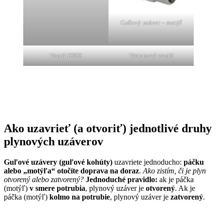
Guľový uzáver – motýľ
Ventil K800
Vretenový ventil
Ako uzavrieť (a otvoriť) jednotlivé druhy
plynových uzáverov
Guľové uzávery (guľové kohúty)
uzavriete jednoducho:
páčku
alebo „motýľa“ otočíte doprava na doraz
.
Ako zistím, či je plyn
otvorený alebo zatvorený?
Jednoduché pravidlo:
ak je páčka
(motýľ)
v smere potrubia
, plynový uzáver je
otvorený
. Ak je
páčka (motýľ)
kolmo na potrubie
, plynový uzáver je
zatvorený
.