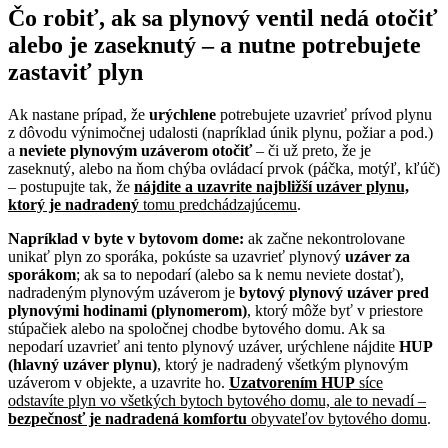
Čo robiť, ak sa plynový ventil nedá otočiť
alebo je zaseknutý – a nutne potrebujete
zastaviť plyn
Ak nastane prípad, že
urýchlene
potrebujete uzavrieť prívod plynu
z dôvodu výnimočnej udalosti (napríklad únik plynu, požiar a pod.)
a
neviete plynovým uzáverom otočiť
– či už preto, že je
zaseknutý, alebo na ňom chýba ovládací prvok (páčka, motýľ, kľúč)
– postupujte tak, že
nájdite a uzavrite najbližší uzáver plynu,
ktorý je nadradený
tomu predchádzajúcemu
.
Napríklad v byte v bytovom dome:
ak začne nekontrolovane
unikať plyn zo sporáka, pokúste sa uzavrieť plynový
uzáver za
sporákom
; ak sa to nepodarí (alebo sa k nemu neviete dostať),
nadradeným plynovým uzáverom je
bytový plynový uzáver pred
plynovými hodinami (plynomerom)
, ktorý môže byť v priestore
stúpačiek alebo na spoločnej chodbe bytového domu. Ak sa
nepodarí uzavrieť ani tento plynový uzáver, urýchlene nájdite
HUP
(hlavný uzáver plynu)
, ktorý je nadradený všetkým plynovým
uzáverom v objekte, a uzavrite ho.
Uzatvorením HUP
síce
odstavíte plyn vo všetkých bytoch bytového domu, ale to nevadí –
bezpečnosť je nadradená komfortu
obyvateľov bytového domu
.