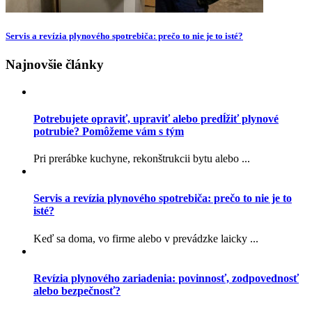
Servis a revízia plynového spotrebiča: prečo to nie je to isté?
Najnovšie články
Potrebujete opraviť, upraviť alebo predĺžiť plynové
potrubie? Pomôžeme vám s tým
Pri prerábke kuchyne, rekonštrukcii bytu alebo ...
Servis a revízia plynového spotrebiča: prečo to nie je to
isté?
Keď sa doma, vo firme alebo v prevádzke laicky ...
Revízia plynového zariadenia: povinnosť, zodpovednosť
alebo bezpečnosť?