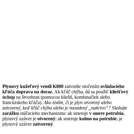
Plynový kužeľový ventil K800
zatvoríte otočením
ovládacieho
kľúča doprava na doraz
. Ak kľúč chýba, dá sa použiť
kliešťový
úchop
na štvorhran (pomocou klieští, kombinačiek alebo
francúzskeho kľúča).
Ako zistím,
či je plyn otvorený alebo
zatvorený
, keď kľúč chýba alebo je nasadený „nakrivo“?
Sledujte
zarážku
otáčacieho mechanizmu: ak smeruje
v smere potrubia
,
plynový uzáver je
otvorený
; ak smeruje
kolmo na potrubie
, je
plynový uzáver
zatvorený
.