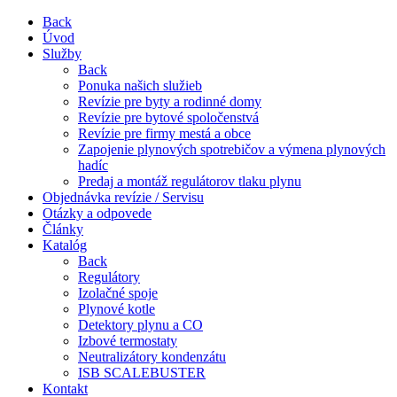
Back
Úvod
Služby
Back
Ponuka našich služieb
Revízie pre byty a rodinné domy
Revízie pre bytové spoločenstvá
Revízie pre firmy mestá a obce
Zapojenie plynových spotrebičov a výmena plynových
hadíc
Predaj a montáž regulátorov tlaku plynu
Objednávka revízie / Servisu
Otázky a odpovede
Články
Katalóg
Back
Regulátory
Izolačné spoje
Plynové kotle
Detektory plynu a CO
Izbové termostaty
Neutralizátory kondenzátu
ISB SCALEBUSTER
Kontakt