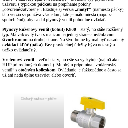
uzáveru s typickou
páčkou
na prepínanie polohy
„otvorené/zatvorené“. Existuje aj verzia
„motýľ“
(namiesto páčky),
táto verzia sa používa všade tam, kde je málo miesta (napr. za
spotrebičmi), aby sa dal plynový ventil pohodlne ovládať.
Plynový kužeľový ventil (kohút) K800
– starý, no stále rozšírený
typ. Má valcovitý tvar s maticou na jednej strane a
ovládacím
štvorhranom
na druhej strane. Na štvorhrane by mal byť nasadený
ovládací kľúč (páka)
. Bez pravidelnej údržby býva netesný a
ťažko ovládateľný.
Vretenový ventil
– veľmi starý, no ešte sa vyskytuje (najmä ako
HUP pri rodinných domoch). Mnohým pripomína „vodárenský
ventil“ s
otočným kolieskom
. Ovládanie je ťažkopádne a často sa
už ani nedá úplne uzavrieť alebo otvoriť.
Gulový uzáver – páčka