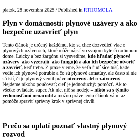
piatok, 28 novembra 2025
/
Published in
RTHOMOLA
Plyn v domácnosti: plynové uzávery a ako
bezpečne uzavrieť plyn
Tento článok je určený každému, kto sa chce dozvedieť viac o
plynových uzáveroch, ktoré môže nájsť vo svojom byte či rodinnom
dome. Laicky a bez žargónu si vysvetlíme,
kde hľadať plynové
uzávery
,
ako vyzerajú
,
ako fungujú
a
ako ich bezpečne otvoriť
a zavrieť
, keď treba. Z praxe vieme, že veľa ľudí síce tuší, kade
vedie ich plynové potrubie a čo sú plynové armatúry, ale často si nie
sú istí, či je plynový ventil práve
otvorený
alebo
zatvorený
.
Nejdeme nikoho poučovať; cieľ je jednoduchý: pomôcť. Ak to
všetko ovládate, super. Ak nie, nič sa nedeje –
nikto sa s týmito
vedomosťami nenarodil
a možno práve tento článok vám raz
pomôže spraviť správny krok v správnej chvíli.
Prečo sa oplatí poznať vlastný plynový
rozvod