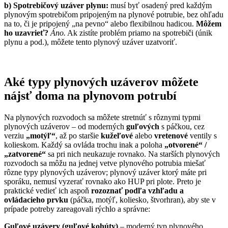
b) Spotrebičový uzáver plynu:
musí byť osadený pred každým
plynovým spotrebičom pripojeným na plynové potrubie, bez ohľadu
na to, či je pripojený „na pevno“ alebo flexibilnou hadicou.
Môžem
ho uzavrieť?
Áno.
Ak zistíte problém priamo na spotrebiči (únik
plynu a pod.), môžete tento plynový uzáver uzatvoriť.
Aké typy plynových uzáverov môžete
nájsť doma na plynovom potrubí
Na plynových rozvodoch sa môžete stretnúť s rôznymi typmi
plynových uzáverov – od moderných
guľových
s páčkou, cez
verziu
„motýľ“
, až po staršie
kužeľové
alebo
vretenové
ventily s
kolieskom. Každý sa ovláda trochu inak a poloha
„otvorené“ /
„zatvorené“
sa pri nich neukazuje rovnako. Na starších plynových
rozvodoch sa môžu na jednej vetve plynového potrubia miešať
rôzne typy plynových uzáverov; plynový uzáver ktorý máte pri
sporáku, nemusí vyzerať rovnako ako HUP pri plote. Preto je
praktické vedieť ich aspoň
rozoznať podľa vzhľadu a
ovládacieho prvku
(páčka, motýľ, koliesko, štvorhran), aby ste v
prípade potreby zareagovali rýchlo a správne:
Guľové uzávery (guľové kohúty)
– moderný typ plynového