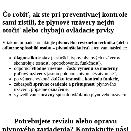
Čo robiť, ak ste pri preventívnej kontrole
sami zistili, že plynové uzávery nejdú
otočiť alebo chýbajú ovládacie prvky
V takom prípade kontaktujte
plynového revízneho technika
(alebo
odborne spôsobilú osobu – plynoinštalatéra
) a ten vám následne:
diagnostikuje stav
(u starších typov plynových uzáverov
skontroluje tesnosť, opotrebovanie, funkčnosť),
odporučí
vhodné riešenie
– často
výmenu za moderný
guľový uzáver
s jasnou polohou „otvorené/zatvorené“,
po výmene vykoná
skúšku tesnosti
a
kontrolu funkcie
,
zabezpečí
správne osadenie a prístupnosť
plynového
uzáveru, prípadne
označenie
,
vysvetlí vám
správny spôsob ovládania
plynového uzáveru
Potrebujete revíziu alebo opravu
plynového zariadenia? Kontaktujte nás!